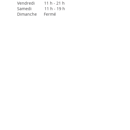
Vendredi 11 h - 21 h
Samedi 11 h - 19 h
Dimanche Fermé
Cric Crac est un restaurant
spécialisé en cuisine antillaise.
Dans une ambiance chaleureuse,
Cric Crac offre les classiques de la
cuisine haïtienne telle que le griot,
le plantain ou encore le tassot de